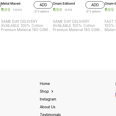
Metal Maveli
Onam Edition4
Onam E
ADD
ADD
₹
699
₹
699
₹
699
₹
1000
₹
999
5
options
5
options
SAME DAY DELIVERY
SAME DAY DELIVERY
FAST 
AVAILABLE 100% Cotton
AVAILABLE 100% Cotton
100% 
Premium Material 180 GSM
Premium Material 180 GSM
Materi
Color - Black Neck Type -
Color - Black Neck Type -
Black
Round Sleeves - Half
Round Sleeves - Half
Sleeve
-
Sleeves Sizes Available - S -
Sleeves Sizes Available - S -
Availa
L
38 M - 40 L - 42 XL - 44 XXL
38 M - 40 L - 42 XL - 44 XXL
42 XL -
- 46 699/- DM for order
- 46 699/- DM for order
DM fo
Home
Shop
Instagram
About Us
Testimonials