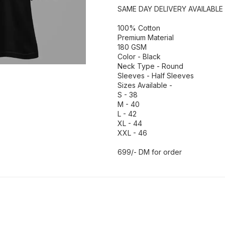
SAME DAY DELIVERY AVAILABLE
100% Cotton
Premium Material
180 GSM
Color - Black
Neck Type - Round
Sleeves - Half Sleeves
Sizes Available -
S - 38
M - 40
L - 42
XL - 44
XXL - 46
699/- DM for order
30% OFF
30% OFF
30% O