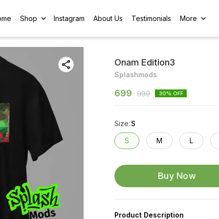
ome
Shop
Instagram
About Us
Testimonials
More
Onam Edition3
Splashmods
699
999
30
% OFF
Size
:
S
S
M
L
Buy Now
Product Description